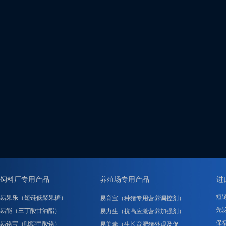
饲料厂专用产品
养殖场专用产品
进
短
易果乐（短链低聚果糖）
易育宝（种猪专用营养调控剂）
先泌
易能（三丁酸甘油酯）
易力生（抗高应激营养加强剂）
保
易铬宝（吡啶甲酸铬）
易美素（生长育肥猪外观及促……