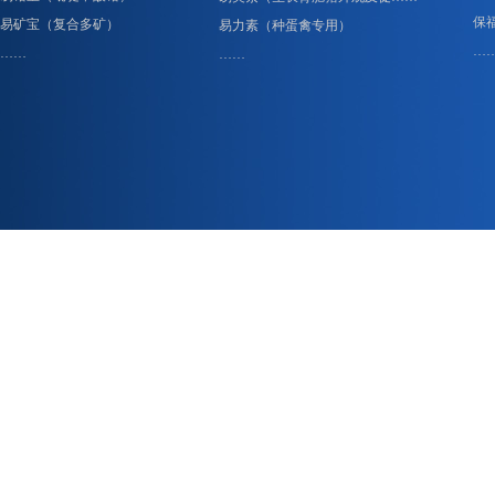
保
易矿宝（复合多矿）
易力素（种蛋禽专用）
…
……
……