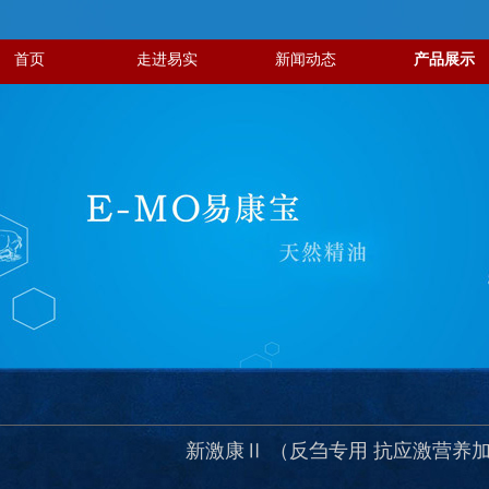
首页
走进易实
新闻动态
产品展示
新激康Ⅱ （反刍专用 抗应激营养