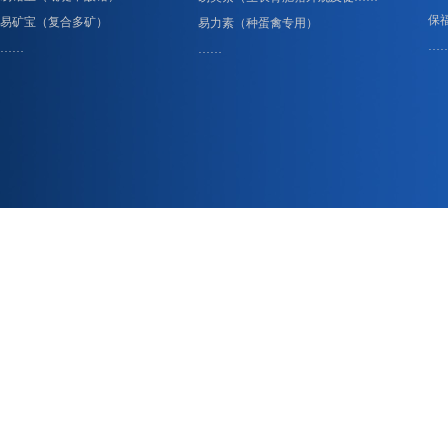
保
易矿宝（复合多矿）
易力素（种蛋禽专用）
…
……
……