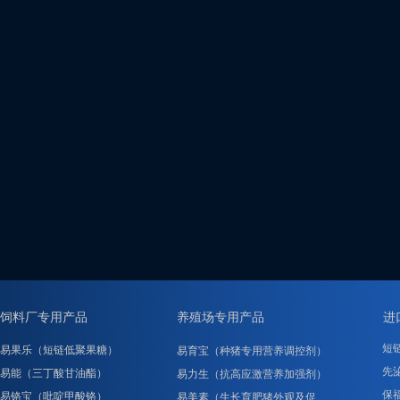
饲料厂专用产品
养殖场专用产品
进
短
易果乐（短链低聚果糖）
易育宝（种猪专用营养调控剂）
先泌
易能（三丁酸甘油酯）
易力生（抗高应激营养加强剂）
保
易铬宝（吡啶甲酸铬）
易美素（生长育肥猪外观及促……