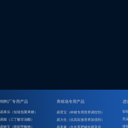
饲料厂专用产品
养殖场专用产品
进
短
易果乐（短链低聚果糖）
易育宝（种猪专用营养调控剂）
先泌
易能（三丁酸甘油酯）
易力生（抗高应激营养加强剂）
保
易铬宝（吡啶甲酸铬）
易美素（生长育肥猪外观及促……