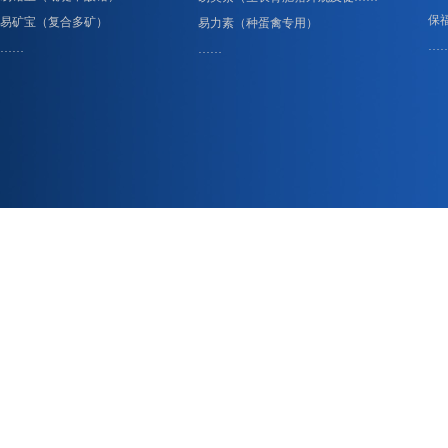
保
易矿宝（复合多矿）
易力素（种蛋禽专用）
…
……
……